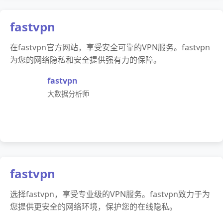
fastvpn
在fastvpn官方网站，享受安全可靠的VPN服务。fastvpn
为您的网络隐私和安全提供强有力的保障。
fastvpn
大数据分析师
fastvpn
选择fastvpn，享受专业级的VPN服务。fastvpn致力于为
您提供更安全的网络环境，保护您的在线隐私。