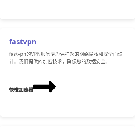
fastvpn
fastvpn的VPN服务专为保护您的网络隐私和安全而设
计。我们提供的加密技术，确保您的数据安全。
快橙加速器