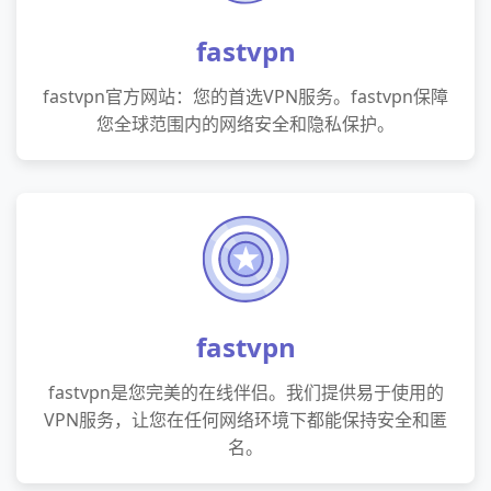
fastvpn
fastvpn官方网站：您的首选VPN服务。fastvpn保障
您全球范围内的网络安全和隐私保护。
fastvpn
fastvpn是您完美的在线伴侣。我们提供易于使用的
VPN服务，让您在任何网络环境下都能保持安全和匿
名。