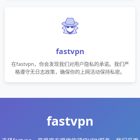
fastvpn
在fastvpn，你会发现我们对用户隐私的承诺。我们严
格遵守无日志政策，确保你的上网活动保持私密。
fastvpn