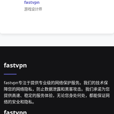
fastvpn
游戏设计师
fastvpn
fastvpn专注于提供专业级的网络保护服务。我们的技术保
障您的网络隐私，防止数据泄露和黑客攻击。我们承诺为您
提供高速、稳定的服务体验，无论您身处何处，都能保证网
络的安全和隐私。
fastvpn